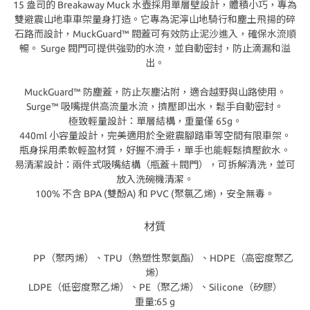
15 盎司的 Breakaway Muck 水壺採用單層壁設計，體積小巧，專為
雙避震山地車車架量身打造。它專為泥濘山地騎行和塵土飛揚的碎
石路而設計，MuckGuard™ 閥蓋可有效防止泥沙進入，確保水流順
暢。 Surge 閥門可提供強勁的水流，並自動密封，防止滴漏和溢
出。
MuckGuard™ 防塵蓋，防止灰塵沾附，適合越野與山路使用。
Surge™ 吸嘴提供高流量水流，擠壓即出水，鬆手自動密封。
極致輕量設計：單層結構，重量僅 65g。
440ml 小容量設計，完美適用於全避震腳踏車等空間有限車架。
瓶身採用柔軟輕盈材質，好握不滑手，單手也能輕鬆擠壓飲水。
易清潔設計：兩件式吸嘴結構（瓶蓋＋閥門），可拆解清洗，並可
放入洗碗機清潔。
100% 不含 BPA (雙酚A) 和 PVC (聚氯乙烯)，安全無毒。
材質
PP（聚丙烯）、TPU（熱塑性聚氨酯）、HDPE（高密度聚乙
烯）
LDPE（低密度聚乙烯）、PE（聚乙烯）、Silicone（矽膠）
重量:65 g