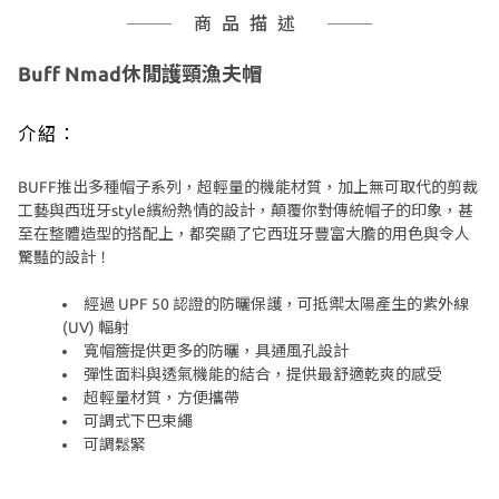
商品描述
Buff Nmad休閒護頸漁夫帽
介紹：
BUFF推出多種帽子系列，超輕量的機能材質，加上無可取代的剪裁
工藝與西班牙style繽紛熱情的設計，顛覆你對傳統帽子的印象，甚
至在整體造型的搭配上，都突顯了它西班牙豐富大膽的用色與令人
驚豔的設計！
經過 UPF 50 認證的防曬保護，可抵禦太陽產生的紫外線
(UV) 輻射
寬帽簷提供更多的防曬，具通風孔設計
彈性面料與透氣機能的結合，提供最舒適乾爽的感受
超輕量材質，方便攜帶
可調式下巴束繩
可調鬆緊