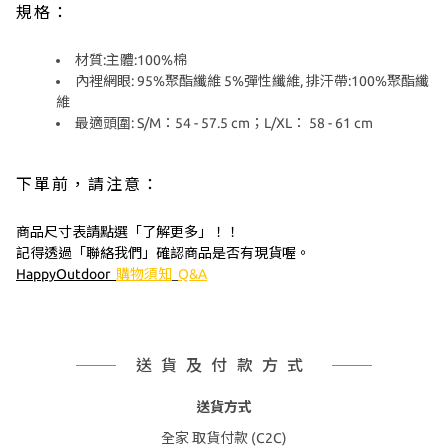
規格：
材質:主體:100%棉
內裡網眼: 95%聚酯纖維 5%彈性纖維, 排汗帶:100%聚酯纖
維
最適頭圍: S/M：54 - 57.5 cm；L/XL： 58 - 61 cm
下單前，請注意：
商品尺寸表請點選「了解更多」！！
記得透過「聯絡我們」確認商品是否有現貨喔。
HappyOutdoor
購物須知
Q&A
送貨及付款方式
送貨方式
全家 取貨付款 (C2C)