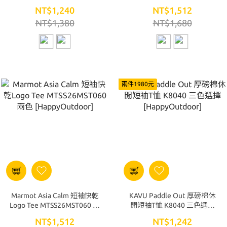
[HappyOutdoor]
兩色 [HappyOutdoor]
NT$1,240
NT$1,512
NT$1,380
NT$1,680
兩件1980元
Marmot Asia Calm 短袖快乾
KAVU Paddle Out 厚磅棉休
Logo Tee MTSS26MST060 兩
閒短袖T恤 K8040 三色選擇
色 [HappyOutdoor]
[HappyOutdoor]
NT$1,512
NT$1,242