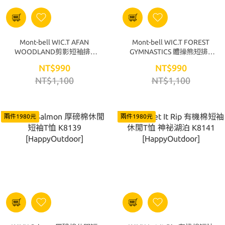
Mont-bell WIC.T AFAN
Mont-bell WIC.T FOREST
WOODLAND剪影短袖排T
GYMNASTICS 體操熊短排T
1114761-NV海軍藍
1114849-LBL淺藍
NT$990
NT$990
[HappyOutdoor]
[HappyOutdoor]
NT$1,100
NT$1,100
兩件1980元
兩件1980元