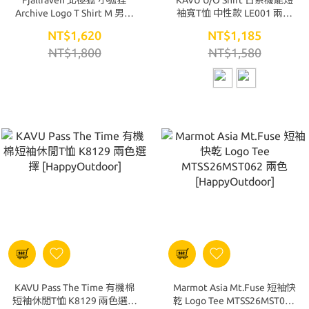
Fjallraven 北極狐 小狐狸
KAVU U/O Shirt 日系機能短
Archive Logo T Shirt M 男款
袖寬T恤 中性款 LE001 兩色
短袖上衣 F12600328-555 暗
[HappyOutdoor]
NT$1,620
NT$1,185
深藍 [HappyOutdoor]
NT$1,800
NT$1,580
KAVU Pass The Time 有機棉
Marmot Asia Mt.Fuse 短袖快
短袖休閒T恤 K8129 兩色選擇
乾 Logo Tee MTSS26MST062