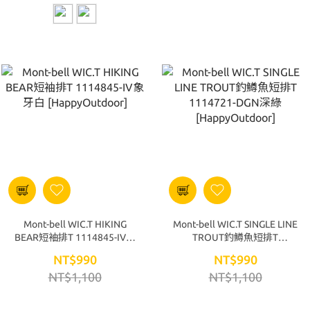
Mont-bell WIC.T HIKING
Mont-bell WIC.T SINGLE LINE
BEAR短袖排T 1114845-IV象
TROUT釣鱒魚短排T
牙白 [HappyOutdoor]
1114721-DGN深綠
NT$990
NT$990
[HappyOutdoor]
NT$1,100
NT$1,100