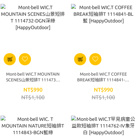
Mont-bell WIC.T MOUNTAIN
Mont-bell WIC.T COFFEE
SCENES山景短排T 1114732-
BREAK短袖排T 1114841-BL
DGN深綠 [HappyOutdoor]
藍 [HappyOutdoor]
NT$990
NT$990
NT$1,100
NT$1,100