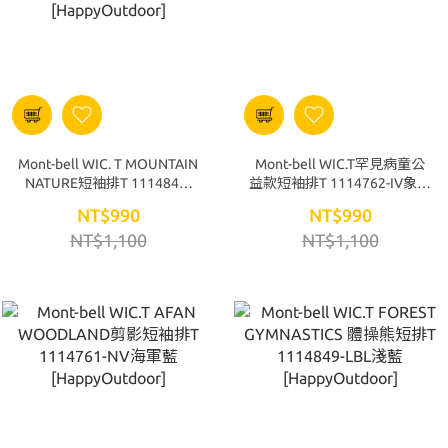
Mont-bell WIC. T MOUNTAIN
Mont-bell WIC.T罕見病童公
NATURE短袖排T 1114843-
益款短袖排T 1114762-IV象牙
BGN藍綠 [HappyOutdoor]
白 [HappyOutdoor]
NT$990
NT$990
NT$1,100
NT$1,100