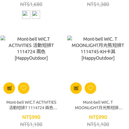
NT$1,680
NT$1,380
Mont-bell WIC.T ACTIVITIES
Mont-bell WIC. T
活動短排T 1114724 兩色
MOONLIGHT月光熊短排T
[HappyOutdoor]
1114745-KH卡其
NT$990
NT$990
[HappyOutdoor]
NT$1,100
NT$1,100