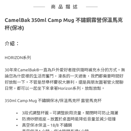
商品描述
CamelBak
350ml Camp Mug 不鏽鋼露營保溫馬克
杯(保冰)
介紹：
HORIZON系列
30年來CamelBak®一直為戶外愛好者提供隨時補充水分的方式。無
論您為什麼樣的生活而奮鬥，漫長的一天過後，我們都需要時間好
好放鬆一下。不管是想舉杯慶祝大勝利，還是與朋友圍著營火閒聊
日常，都可以一起坐下來拿著Horizon系列，放鬆放鬆。
350ml Camp Mug 不鏽鋼保冰/保溫馬克杯 露營馬克杯
3段式調整杯蓋 – 可調整飲用流量，關閉時可防止濺灑
防滑矽膠底座 – 放置於桌面時能降低音量並減少碰撞
真空保冰保溫 – 18/8 不鏽鋼