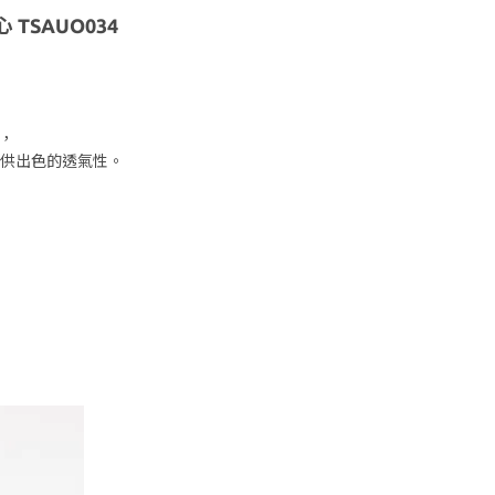
心 TSAUO034
能，
供出色的透氣性。