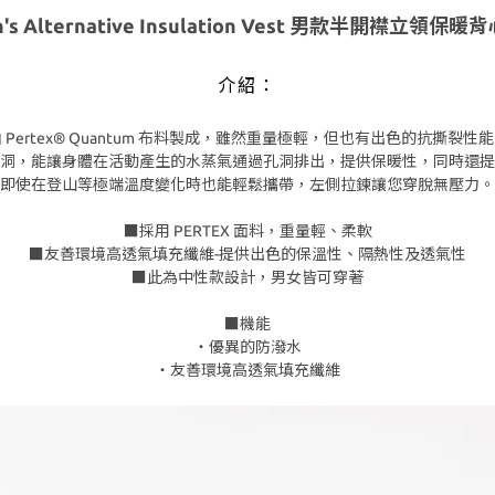
n's Alternative Insulation Vest 男款半開襟立領保暖背
介紹：
 Pertex® Quantum 布料製成，雖然重量極輕，但也有出色的抗撕裂性
洞，能讓身體在活動產生的水蒸氣通過孔洞排出，提供保暖性，同時還提
即使在登山等極端溫度變化時也能輕鬆攜帶，左側拉鍊讓您穿脫無壓力。
■採用 PERTEX 面料，重量輕、柔軟
■友善環境高透氣填充纖維-提供出色的保溫性、隔熱性及透氣性
■此為中性款設計，男女皆可穿著
■機能
・優異的防潑水
・友善環境高透氣填充纖維