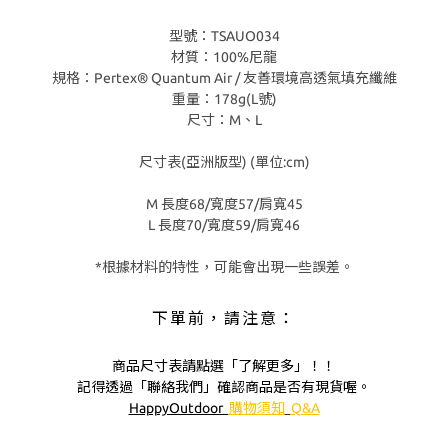
型號：TSAUO034
材質：100%尼龍
規格：Pertex® Quantum Air / 友善環境高透氣填充纖維
重量：178g(L號)
尺寸：M、L
尺寸表(亞洲版型) (單位:cm)
M 長度68/寬度57/肩寬45
L 長度70/寬度59/肩寬46
*根據材料的特性，可能會出現一些誤差。
下單前，請注意：
商品尺寸表請點選「了解更多」！！
記得透過「聯絡我們」確認商品是否有現貨喔。
HappyOutdoor
購物須知
Q&A