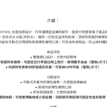
介紹：
N CONTROL 全面加厚設計，可保護精密設備和配件，是旅行時整理電子產
，並有抗水功能(非防水)，確保一切安全且保持乾燥，頂部和側面的織帶
內設有浮動式分隔袋和兩個彈性織物口袋，可有效收納物品，防止線材纏
商品特性
▸ 雙層開口設計，方便內部取物
▸ 背面附有織帶，可固定在行李箱拉桿上拖行，實現雙手自由（僅限L尺寸
▸ 內部附有柔軟材質製成的夾層，可容納10吋平板（僅限L尺寸）
功能設計
▸ 浮動式夾層內附彈性織帶，方便整理傳輸線
▸ 兩個內部彈性織物口袋
▸ 附有兩個提把，方便快速拿取
拉鏈收納袋，可放置傳輸線或小型設備，頂部把手帶釦環可固定包含的肩帶