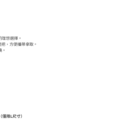
品的理想選擇。
提把，方便攜帶拿取。
繞。
）
（僅限L尺寸）