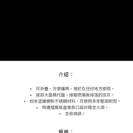
介紹：
可折疊，方便攜帶，易於在任何地方使用。
底部大面積托盤，接取燃燒後掉落的炭灰。
粉末塗層鋼和不銹鋼材料，可使用多年堅固耐用。
側邊擋風板盒進氣口設計穩定火源。
含收納袋。
規格：