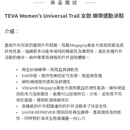
商品描述
TEVA Women's Universal Trail 女款 織帶運動涼鞋
介紹：
重度戶外玩家的重磅戶外鞋履，搭載Megagrip黃金大底高耐磨及高
抓地性能，強調更多功能多場域的機能性及實用性，滿足各種戶外
活動的需求，給你專業高規格的戶外冒險體驗。
再生紗線織帶，耐用且具速乾性
EVA中底，提供完美的足弓支撐，輕盈無負擔
網布襯裡提供透氣及舒適性
Vibram® Megagrip黃金大底耐磨且防滑性能高，擁有絕佳
的抓地力及耐磨性，能應付山徑裡碎石、沙地、泥地等不同
地形路面，適用乾溼崎嶇地形
高機能的戶外鞋履讓你的戶外活動多了份安全性
Unifi® REPREVE® 環保回收再生織帶，兼具環保及快乾
性，同時對於海洋生態維護盡一份心力