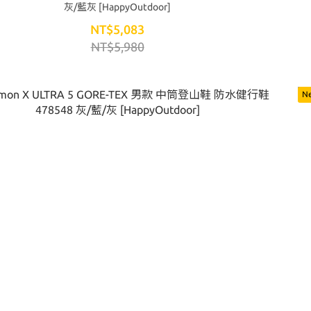
灰/藍灰 [HappyOutdoor]
NT$5,083
NT$5,980
N