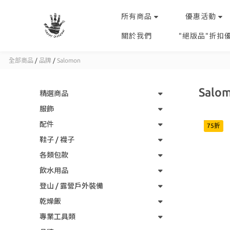
所有商品
優惠活動
關於我們
"絕版品"折扣
全部商品
/
品牌
/
Salomon
Salo
精選商品
服飾
配件
75折
鞋子 / 襪子
各類包款
飲水用品
登山 / 露營戶外裝備
乾燥飯
專業工具類